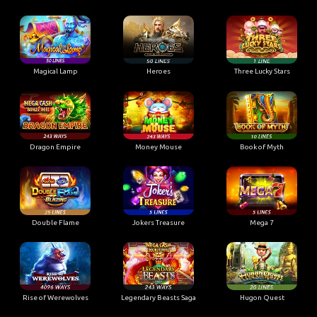
Magical Lamp
Heroes
Three Lucky Stars
Dragon Empire
Money Mouse
Book of Myth
Double Flame
Jokers Treasure
Mega 7
Rise of Werewolves
Legendary Beasts Saga
Hugon Quest