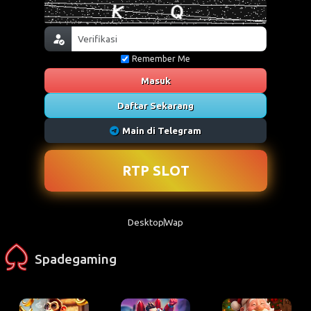
Remember Me
Masuk
Daftar Sekarang
Main di Telegram
RTP SLOT
Desktop
Wap
Spadegaming