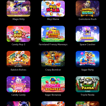
Magic Kitty
Moji Mania
Gemstone Rush
Candy Pop 2
Farmland Frenzy Maxways
Space Crasher
Rabbit Riches
Crazy Bomber
Sugar Party
Candy Candy
Sugar Bonanza
Triple Panda