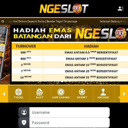
Online Deposit Pulsa | Bandar Togel Terpercaya
Selamat Datang di Ngeslot | Situs Slot 
TOGEL
SLOT
LIVE CASINO
SPORT
ARCADE
SABU