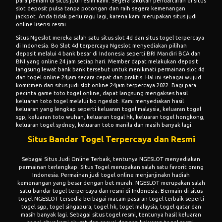
para pemain di situs judi resmi kami. Segera lakukan pendaftaran di situs
slot deposit pulsa tanpa potongan dan raih segera kemenangan
jackpot. Anda tidak perlu ragu lagi, karena kami merupakan situs judi
online lisensi resmi.
Situs Ngeslot mereka salah satu situs slot 4d dan situs togel terpercaya
di Indonesia. Bo Slot 4d terpercaya Ngeslot menyediakan pilihan
deposit melalui 4 bank besar di Indonesia seperti BRI Mandiri BCA dan
BNI yang online 24 jam setiap hari. Member dapat melakukan deposit
langsung lewat bank bank tersebut untuk menikmati permainan slot 4d
dan togel online 24jam secara cepat dan praktis. Hal ini sebagai wujud
komitmen dari situs judi slot online 24jam terpercaya 2022. Bagi para
pecinta game toto togel online, dapat langsung mengakses hasil
keluaran toto togel melalui bo ngeslot. Kami menyediakan hasil
keluaran yang lengkap seperti keluaran togel malaysia, keluaran togel
sgp, keluaran toto wuhan, keluaran togal hk, keluaran togel hongkong,
keluaran togel sydney, keluaran toto manila dan masih banyak lagi.
Situs Bandar Togel Terpercaya dan Resmi
Sebagai Situs Judi Online Terbaik, tentunya NGESLOT menyediakan
permainan terlengkap. Situs Togel merupakan salah satu favorit orang
Indonesia. Permainan judi togel online menjanjinakn hadiah
kemenangan yang besar dengan bet murah. NGESLOT merupakan salah
satu
bandar togel terpercaya
dan resmi di Indonesia. Bermain di situs
togel NGESLOT tersedia berbagai macam pasaran togel terbaik seperti
togel sgp, togel singapura, togel hk, togel malaysia, togel qatar dan
masih banyak lagi. Sebagai situs togel resmi, tentunya hasil keluaran