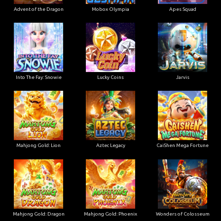
Advent of the Dragon
Mobox Olympia
Apes Squad
Into The Fay: Snowie
Lucky Coins
Jarvis
Mahjong Gold: Lion
Aztec Legacy
CaiShen Mega Fortune
Mahjong Gold: Dragon
Mahjong Gold: Phoenix
Wonders of Colosseum