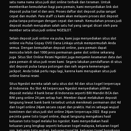
satu nama nama situs judi slot online terbaik dan teraman. Untuk
memberikan kemudahan bagi para pemain, kami menyediakan link slot
deposit pulsa tsel xl dan axis. Proses daftar slot deposit pulsa sangat
cepat dan mudah. Para staff cs kami akan melayani proses slot deposit
pulsa tanpa potongan dengan cepat dan ramah. Kemudahan proses judi
deposit mudah merupakan salah satu hal yang sangat dicari oleh para
member setia situs judi online NGESLOT.
Selain deposit judi online via pulsa, kami juga menyediakan situs slot
online via Pulsa Gopay OVO Dana Linkaja untuk mempermudah Anda
semua. Dengan kemudahan deposit online, para pemain dapat
mencoba lebih dari 1000 jenis permainan game slot online sekarang
juga. Situs Slot Online Resmi Ngeslot juga menjamin keamanan data dari
para pemain di situs judi resmi kami. Segera lakukan pendaftaran di situs
slot deposit pulsa tanpa potongan dan raih segera kemenangan
jackpot. Anda tidak perlu ragu lagi, karena kami merupakan situs judi
online lisensi resmi.
Situs Ngeslot mereka salah satu situs slot 4d dan situs togel terpercaya
di Indonesia. Bo Slot 4d terpercaya Ngeslot menyediakan pilihan
deposit melalui 4 bank besar di Indonesia seperti BRI Mandiri BCA dan
BNI yang online 24 jam setiap hari. Member dapat melakukan deposit
langsung lewat bank bank tersebut untuk menikmati permainan slot 4d
dan togel online 24jam secara cepat dan praktis. Hal ini sebagai wujud
komitmen dari situs judi slot online 24jam terpercaya 2022. Bagi para
pecinta game toto togel online, dapat langsung mengakses hasil
keluaran toto togel melalui bo ngeslot. Kami menyediakan hasil
keluaran yang lengkap seperti keluaran togel malaysia, keluaran togel
sgp, keluaran toto wuhan, keluaran togal hk, keluaran togel hongkong,