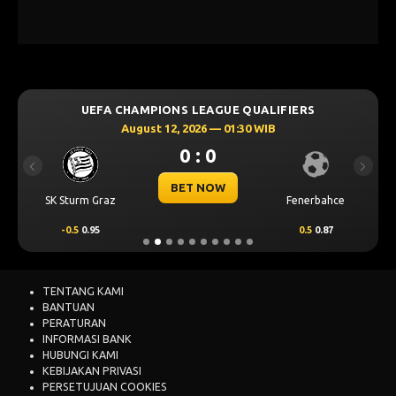
UEFA CHAMPIONS LEAGUE QUALIFIERS
August 12, 2026 — 01:30 WIB
0 : 0
Previous
Next
BET NOW
SK Sturm Graz
Fenerbahce
-0.5
0.95
0.5
0.87
TENTANG KAMI
BANTUAN
PERATURAN
INFORMASI BANK
HUBUNGI KAMI
KEBIJAKAN PRIVASI
PERSETUJUAN COOKIES