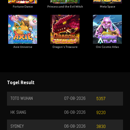
Fortune Dance
Princess and the Evil Witch
Meta Space
Axie Universe
Dragon's Treasure
Oni Cosmic Atlas
Togel Result
TOTO WUHAN
07-08-2026
5357
HK SIANG
06-08-2026
9220
SYDNEY
06-08-2026
3830