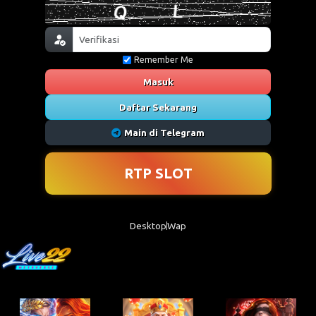
Remember Me
Masuk
Daftar Sekarang
Main di Telegram
RTP SLOT
Desktop
Wap