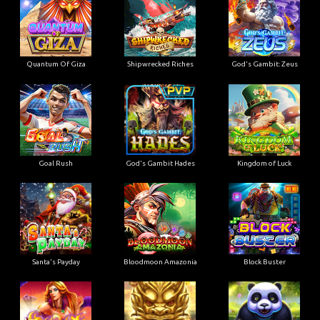
Quantum Of Giza
Shipwrecked Riches
God's Gambit: Zeus
Goal Rush
God's Gambit Hades
Kingdom of Luck
Santa's Payday
Bloodmoon Amazonia
Block Buster