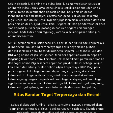
Selain deposit judi online via pulsa, kami juga menyediakan situs slot
online via Pulsa Gopay OVO Dana Linkaja untuk mempermudah Anda
semua. Dengan kemudahan deposit online, para pemain dapat
mencoba lebih dari 1000 jenis permainan game slot online sekarang
juga. Situs Slot Online Resmi Ngeslot juga menjamin keamanan data dari
para pemain di situs judi resmi kami. Segera lakukan pendaftaran di situs
slot deposit pulsa tanpa potongan dan raih segera kemenangan
jackpot. Anda tidak perlu ragu lagi, karena kami merupakan situs judi
online lisensi resmi.
Situs Ngeslot mereka salah satu situs slot 4d dan situs togel terpercaya
di Indonesia. Bo Slot 4d terpercaya Ngeslot menyediakan pilihan
deposit melalui 4 bank besar di Indonesia seperti BRI Mandiri BCA dan
BNI yang online 24 jam setiap hari. Member dapat melakukan deposit
langsung lewat bank bank tersebut untuk menikmati permainan slot 4d
dan togel online 24jam secara cepat dan praktis. Hal ini sebagai wujud
komitmen dari situs judi slot online 24jam terpercaya 2022. Bagi para
pecinta game toto togel online, dapat langsung mengakses hasil
keluaran toto togel melalui bo ngeslot. Kami menyediakan hasil
keluaran yang lengkap seperti keluaran togel malaysia, keluaran togel
sgp, keluaran toto wuhan, keluaran togal hk, keluaran togel hongkong,
keluaran togel sydney, keluaran toto manila dan masih banyak lagi.
Situs Bandar Togel Terpercaya dan Resmi
Sebagai Situs Judi Online Terbaik, tentunya NGESLOT menyediakan
permainan terlengkap. Situs Togel merupakan salah satu favorit orang
Indonesia. Permainan judi togel online menjanjinakn hadiah