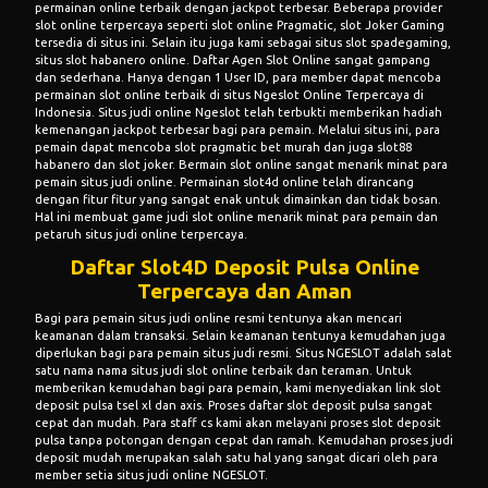
permainan online terbaik dengan jackpot terbesar. Beberapa provider
slot online terpercaya seperti slot online Pragmatic, slot Joker Gaming
tersedia di situs ini. Selain itu juga kami sebagai situs slot spadegaming,
situs slot habanero online. Daftar Agen Slot Online sangat gampang
dan sederhana. Hanya dengan 1 User ID, para member dapat mencoba
permainan slot online terbaik di situs
Ngeslot
Online Terpercaya di
Indonesia. Situs judi online Ngeslot telah terbukti memberikan hadiah
kemenangan jackpot terbesar bagi para pemain. Melalui situs ini, para
pemain dapat mencoba
slot pragmatic bet murah
dan juga slot88
habanero dan slot joker. Bermain slot online sangat menarik minat para
pemain situs judi online. Permainan slot4d online telah dirancang
dengan fitur fitur yang sangat enak untuk dimainkan dan tidak bosan.
Hal ini membuat game judi slot online menarik minat para pemain dan
petaruh situs judi online terpercaya.
Daftar Slot4D Deposit Pulsa Online
Terpercaya dan Aman
Bagi para pemain situs judi online resmi tentunya akan mencari
keamanan dalam transaksi. Selain keamanan tentunya kemudahan juga
diperlukan bagi para pemain situs judi resmi. Situs NGESLOT adalah salat
satu nama nama situs judi slot online terbaik dan teraman. Untuk
memberikan kemudahan bagi para pemain, kami menyediakan link slot
deposit pulsa tsel xl dan axis. Proses daftar slot deposit pulsa sangat
cepat dan mudah. Para staff cs kami akan melayani proses slot deposit
pulsa tanpa potongan dengan cepat dan ramah. Kemudahan proses judi
deposit mudah merupakan salah satu hal yang sangat dicari oleh para
member setia situs judi online NGESLOT.