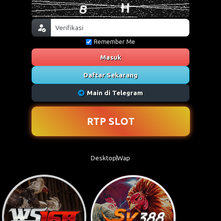
Remember Me
Masuk
Daftar Sekarang
Main di Telegram
RTP SLOT
Desktop
Wap