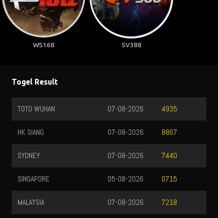
WS168
SV388
Togel Result
TOTO WUHAN
07-08-2026
4935
HK SIANG
07-08-2026
8867
SYDNEY
07-08-2026
7440
SINGAPORE
05-08-2026
0715
MALAYSIA
07-08-2026
7218