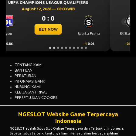
UEFA CHAMPIONS LEAGUE QUALIFIERS
August 12, 2026 — 01:30 WIB
0 : 0
Previous
Next
BET NOW
ha
SK Sturm Graz
Fenerbahce
-0.5
0.95
0.5
0.87
TENTANG KAMI
BANTUAN
PERATURAN
INFORMASI BANK
HUBUNGI KAMI
KEBIJAKAN PRIVASI
PERSETUJUAN COOKIES
NGESLOT Website Game Terpercaya
Indonesia
NGESLOT
adalah Situs Slot Online Terpercaya dan Terbaik di Indonesia.
Sebagai situs terbaik, tentunya kami menyediakan berbagai pilihan