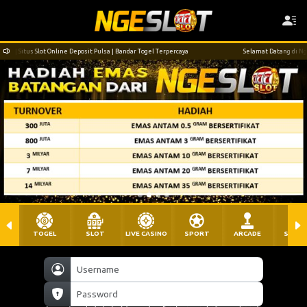
sit Pulsa | Bandar Togel Terpercaya
Selamat Datang di Ngeslot | Situs Slot Online Dep
TOGEL
SLOT
LIVE CASINO
SPORT
ARCADE
SABU