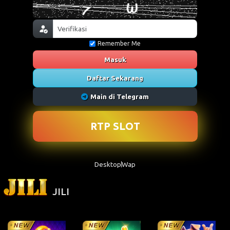
Remember Me
Masuk
Daftar Sekarang
Main di Telegram
RTP SLOT
Desktop
Wap
JILI