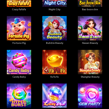
Crazy FaFaFa
Night City
Bao boon chin
Fortune Pig
Bubble Beauty
Hawaii Beauty
Candy Baby
Fa Fa Fa
Shanghai Beauty