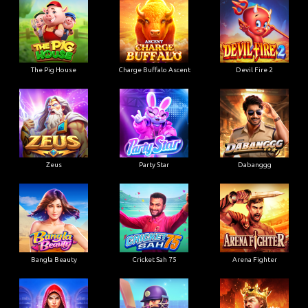
The Pig House
Charge Buffalo Ascent
Devil Fire 2
Zeus
Party Star
Dabanggg
Bangla Beauty
Cricket Sah 75
Arena Fighter