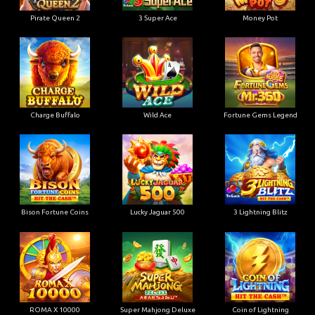
Pirate Queen 2
3 Super Ace
Money Pot
Charge Buffalo
Wild Ace
Fortune Gems Legend
Bison Fortune Coins
Lucky Jaguar 500
3 Lightning Blitz
ROMA X 10000
Super Mahjong Deluxe
Coin of Lightning