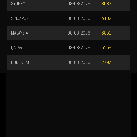
SYDNEY
08-08-2026
8083
SINGAPORE
08-08-2026
5102
MALAYSIA
08-08-2026
6851
QATAR
08-08-2026
5256
HONGKONG
08-08-2026
2797