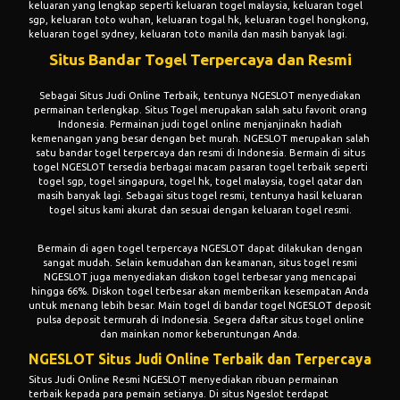
keluaran yang lengkap seperti keluaran togel malaysia, keluaran togel
sgp, keluaran toto wuhan, keluaran togal hk, keluaran togel hongkong,
keluaran togel sydney, keluaran toto manila dan masih banyak lagi.
Situs Bandar Togel Terpercaya dan Resmi
Sebagai Situs Judi Online Terbaik, tentunya NGESLOT menyediakan
permainan terlengkap. Situs Togel merupakan salah satu favorit orang
Indonesia. Permainan judi togel online menjanjinakn hadiah
kemenangan yang besar dengan bet murah. NGESLOT merupakan salah
satu
bandar togel terpercaya
dan resmi di Indonesia. Bermain di situs
togel NGESLOT tersedia berbagai macam pasaran togel terbaik seperti
togel sgp, togel singapura, togel hk, togel malaysia, togel qatar dan
masih banyak lagi. Sebagai situs togel resmi, tentunya hasil keluaran
togel situs kami akurat dan sesuai dengan keluaran togel resmi.
Bermain di agen togel terpercaya NGESLOT dapat dilakukan dengan
sangat mudah. Selain kemudahan dan keamanan, situs togel resmi
NGESLOT juga menyediakan diskon togel terbesar yang mencapai
hingga 66%. Diskon togel terbesar akan memberikan kesempatan Anda
untuk menang lebih besar. Main togel di bandar togel NGESLOT deposit
pulsa deposit termurah di Indonesia. Segera daftar situs togel online
dan mainkan nomor keberuntungan Anda.
NGESLOT Situs Judi Online Terbaik dan Terpercaya
Situs Judi Online Resmi NGESLOT menyediakan ribuan permainan
terbaik kepada para pemain setianya. Di situs Ngeslot terdapat