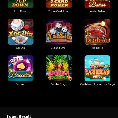
7 Up Down
Three Card Poker
Andar Bahar
Xoc Dia
Big and Small
Roulette
Baccarat
Samba Bingo
Caribbean Adventure Bingo
Togel Result