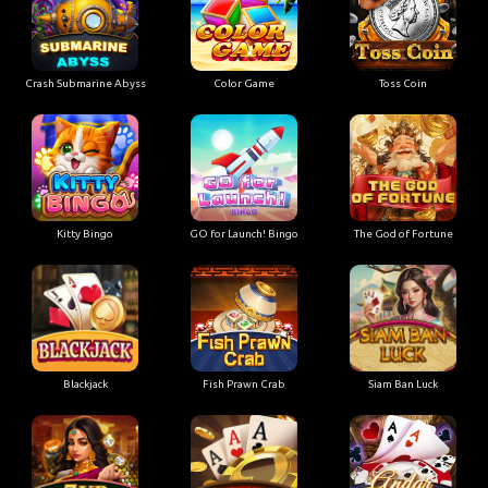
Crash Submarine Abyss
Color Game
Toss Coin
Kitty Bingo
GO for Launch! Bingo
The God of Fortune
Blackjack
Fish Prawn Crab
Siam Ban Luck