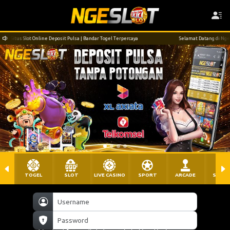
tus Slot Online Deposit Pulsa | Bandar Togel Terpercaya
Selamat Datang di Ngeslot | S
TOGEL
SLOT
LIVE CASINO
SPORT
ARCADE
SABU