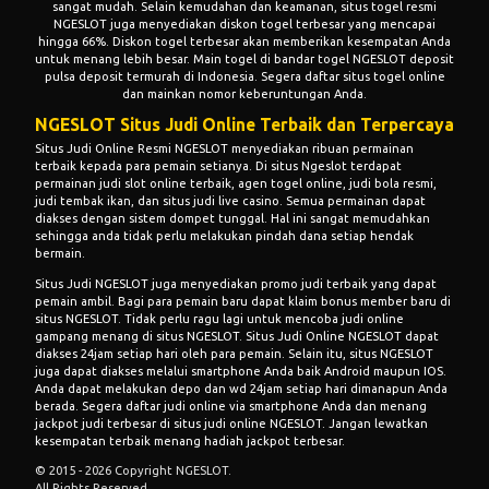
sangat mudah. Selain kemudahan dan keamanan, situs togel resmi
NGESLOT juga menyediakan diskon togel terbesar yang mencapai
hingga 66%. Diskon togel terbesar akan memberikan kesempatan Anda
untuk menang lebih besar. Main togel di bandar togel NGESLOT deposit
pulsa deposit termurah di Indonesia. Segera daftar situs togel online
dan mainkan nomor keberuntungan Anda.
NGESLOT Situs Judi Online Terbaik dan Terpercaya
Situs Judi Online Resmi NGESLOT menyediakan ribuan permainan
terbaik kepada para pemain setianya. Di situs Ngeslot terdapat
permainan judi slot online terbaik, agen togel online, judi bola resmi,
judi tembak ikan, dan situs judi live casino. Semua permainan dapat
diakses dengan sistem dompet tunggal. Hal ini sangat memudahkan
sehingga anda tidak perlu melakukan pindah dana setiap hendak
bermain.
Situs Judi NGESLOT juga menyediakan promo judi terbaik yang dapat
pemain ambil. Bagi para pemain baru dapat klaim bonus member baru di
situs NGESLOT. Tidak perlu ragu lagi untuk mencoba judi online
gampang menang di situs NGESLOT. Situs Judi Online
NGESLOT
dapat
diakses 24jam setiap hari oleh para pemain. Selain itu, situs NGESLOT
juga dapat diakses melalui smartphone Anda baik Android maupun IOS.
Anda dapat melakukan depo dan wd 24jam setiap hari dimanapun Anda
berada. Segera daftar judi online via smartphone Anda dan menang
jackpot judi terbesar di situs judi online NGESLOT. Jangan lewatkan
kesempatan terbaik menang hadiah jackpot terbesar.
© 2015 - 2026 Copyright NGESLOT.
All Rights Reserved.