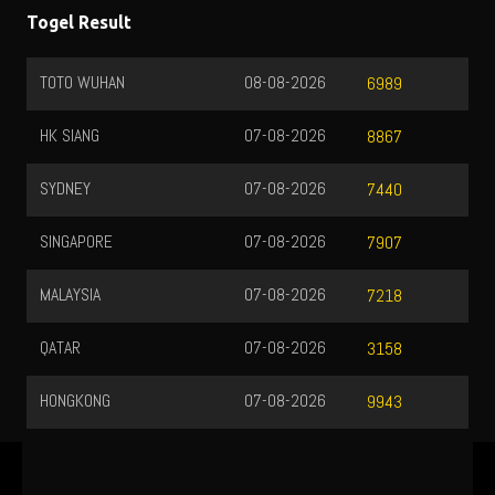
Togel Result
TOTO WUHAN
08-08-2026
6989
HK SIANG
07-08-2026
8867
SYDNEY
07-08-2026
7440
SINGAPORE
07-08-2026
7907
MALAYSIA
07-08-2026
7218
QATAR
07-08-2026
3158
HONGKONG
07-08-2026
9943