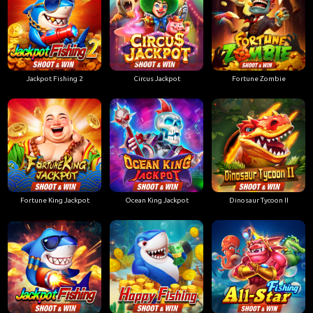
Jackpot Fishing 2
Circus Jackpot
Fortune Zombie
Fortune King Jackpot
Ocean King Jackpot
Dinosaur Tycoon II