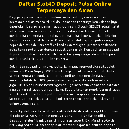
Daftar Slot4D Deposit Pulsa Online
Terpercaya dan Aman
Bagi para pemain situs judi online resmi tentunya akan mencari
keamanan dalam transaksi. Selain keamanan tentunya kemudahan juga
diperlukan bagi para pemain situs judi resmi. Situs NGESLOT adalah salat
satu nama nama situs judi slot online terbaik dan teraman. Untuk
memberikan kemudahan bagi para pemain, kami menyediakan link slot
deposit pulsa tsel xl dan axis. Proses daftar slot deposit pulsa sangat
cepat dan mudah. Para staff cs kami akan melayani proses slot deposit
pulsa tanpa potongan dengan cepat dan ramah. Kemudahan proses judi
deposit mudah merupakan salah satu hal yang sangat dicari oleh para
member setia situs judi online NGESLOT.
Selain deposit judi online via pulsa, kami juga menyediakan situs slot
online via Pulsa Gopay OVO Dana Linkaja untuk mempermudah Anda
semua. Dengan kemudahan deposit online, para pemain dapat
mencoba lebih dari 1000 jenis permainan game slot online sekarang
juga. Situs Slot Online Resmi Ngeslot juga menjamin keamanan data dari
para pemain di situs judi resmi kami. Segera lakukan pendaftaran di situs
slot deposit pulsa tanpa potongan dan raih segera kemenangan
jackpot. Anda tidak perlu ragu lagi, karena kami merupakan situs judi
online lisensi resmi.
Situs Ngeslot mereka salah satu situs slot 4d dan situs togel terpercaya
di Indonesia. Bo Slot 4d terpercaya Ngeslot menyediakan pilihan
deposit melalui 4 bank besar di Indonesia seperti BRI Mandiri BCA dan
BNI yang online 24 jam setiap hari. Member dapat melakukan deposit