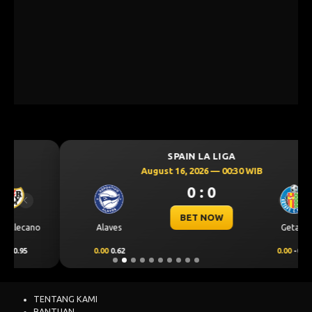
SPAIN LA LIGA
August 16, 2026 — 00:30 WIB
0 : 0
Previous
Next
BET NOW
Alaves
Getafe
0.00
0.62
0.00
-0.72
TENTANG KAMI
BANTUAN