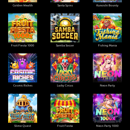
Golden Wealth
Santa Spins
Kunoichi Bounty
Fruit Fiesta 1000
Samba Soccer
Fishing Mania
Cosmic Riches
Lucky Circus
Neon Party
Slime Quest
Fruit Fiesta
Neon Party 1000