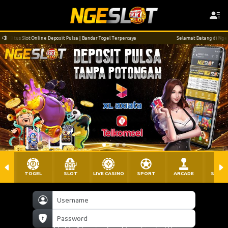
us Slot Online Deposit Pulsa | Bandar Togel Terpercaya
Selamat Datang di Ngeslot | Sit
TOGEL
SLOT
LIVE CASINO
SPORT
ARCADE
SABU