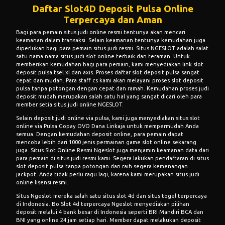
Daftar Slot4D Deposit Pulsa Online
Terpercaya dan Aman
Bagi para pemain situs judi online resmi tentunya akan mencari
keamanan dalam transaksi. Selain keamanan tentunya kemudahan juga
diperlukan bagi para pemain situs judi resmi. Situs NGESLOT adalah salat
satu nama nama situs judi slot online terbaik dan teraman. Untuk
memberikan kemudahan bagi para pemain, kami menyediakan link slot
deposit pulsa tsel xl dan axis. Proses daftar slot deposit pulsa sangat
cepat dan mudah. Para staff cs kami akan melayani proses slot deposit
pulsa tanpa potongan dengan cepat dan ramah. Kemudahan proses judi
deposit mudah merupakan salah satu hal yang sangat dicari oleh para
member setia situs judi online NGESLOT.
Selain deposit judi online via pulsa, kami juga menyediakan situs slot
online via Pulsa Gopay OVO Dana Linkaja untuk mempermudah Anda
semua. Dengan kemudahan deposit online, para pemain dapat
mencoba lebih dari 1000 jenis permainan game slot online sekarang
juga. Situs Slot Online Resmi Ngeslot juga menjamin keamanan data dari
para pemain di situs judi resmi kami. Segera lakukan pendaftaran di situs
slot deposit pulsa tanpa potongan dan raih segera kemenangan
jackpot. Anda tidak perlu ragu lagi, karena kami merupakan situs judi
online lisensi resmi.
Situs Ngeslot mereka salah satu situs slot 4d dan situs togel terpercaya
di Indonesia. Bo Slot 4d terpercaya Ngeslot menyediakan pilihan
deposit melalui 4 bank besar di Indonesia seperti BRI Mandiri BCA dan
BNI yang online 24 jam setiap hari. Member dapat melakukan deposit