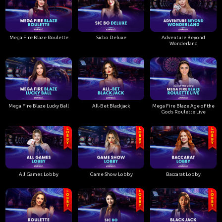
Mega Fire Blaze Roulette
Sicbo Deluxe
Adventure Beyond
Wonderland
Mega Fire Blaze Lucky Ball
All-Bet Blackjack
Mega Fire Blaze Age of the
Gods Roulette Live
All Games Lobby
Game Show Lobby
Baccarat Lobby