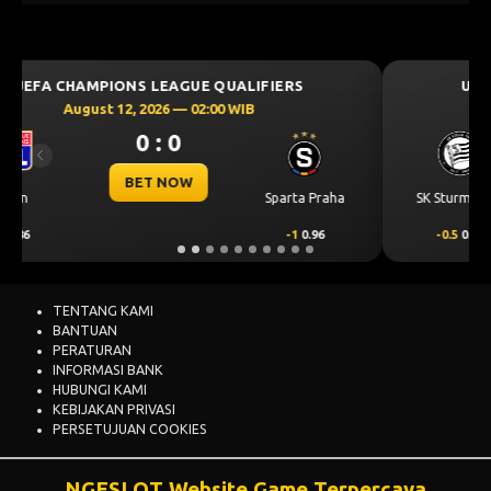
UEFA CHAMPIONS LEAGUE QUALIFIERS
August 12, 2026 — 01:30 WIB
0 : 0
Previous
Next
BET NOW
SK Sturm Graz
Fenerbahce
-0.5
0.95
0.5
0.87
TENTANG KAMI
BANTUAN
PERATURAN
INFORMASI BANK
HUBUNGI KAMI
KEBIJAKAN PRIVASI
PERSETUJUAN COOKIES
NGESLOT Website Game Terpercaya