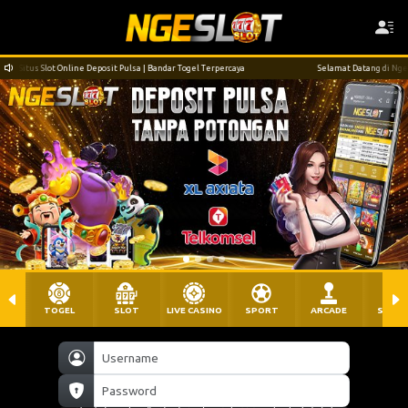
tus Slot Online Deposit Pulsa | Bandar Togel Terpercaya
Selamat Datang di Ngeslot | Si
TOGEL
SLOT
LIVE CASINO
SPORT
ARCADE
SABU