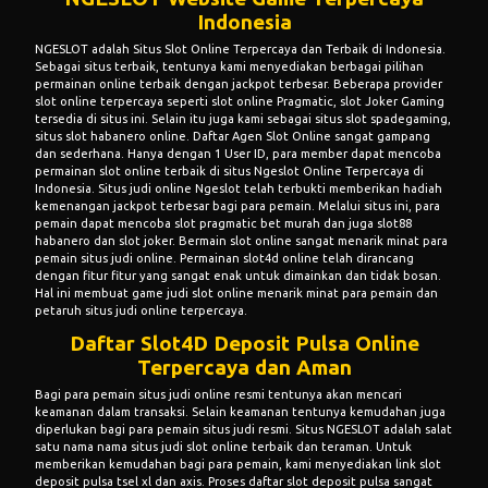
Indonesia
NGESLOT
adalah Situs Slot Online Terpercaya dan Terbaik di Indonesia.
Sebagai situs terbaik, tentunya kami menyediakan berbagai pilihan
permainan online terbaik dengan jackpot terbesar. Beberapa provider
slot online terpercaya seperti slot online Pragmatic, slot Joker Gaming
tersedia di situs ini. Selain itu juga kami sebagai situs slot spadegaming,
situs slot habanero online. Daftar Agen Slot Online sangat gampang
dan sederhana. Hanya dengan 1 User ID, para member dapat mencoba
permainan slot online terbaik di situs
Ngeslot
Online Terpercaya di
Indonesia. Situs judi online Ngeslot telah terbukti memberikan hadiah
kemenangan jackpot terbesar bagi para pemain. Melalui situs ini, para
pemain dapat mencoba
slot pragmatic bet murah
dan juga slot88
habanero dan slot joker. Bermain slot online sangat menarik minat para
pemain situs judi online. Permainan slot4d online telah dirancang
dengan fitur fitur yang sangat enak untuk dimainkan dan tidak bosan.
Hal ini membuat game judi slot online menarik minat para pemain dan
petaruh situs judi online terpercaya.
Daftar Slot4D Deposit Pulsa Online
Terpercaya dan Aman
Bagi para pemain situs judi online resmi tentunya akan mencari
keamanan dalam transaksi. Selain keamanan tentunya kemudahan juga
diperlukan bagi para pemain situs judi resmi. Situs NGESLOT adalah salat
satu nama nama situs judi slot online terbaik dan teraman. Untuk
memberikan kemudahan bagi para pemain, kami menyediakan link slot
deposit pulsa tsel xl dan axis. Proses daftar slot deposit pulsa sangat