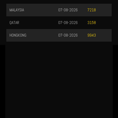
MALAYSIA
07-08-2026
7218
QATAR
07-08-2026
3158
HONGKONG
07-08-2026
9943